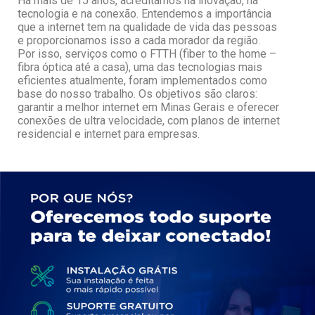
Há mais de 15 anos, acreditamos na inovação, na
tecnologia e na conexão. Entendemos a importância
que a internet tem na qualidade de vida das pessoas
e proporcionamos isso a cada morador da região.
Por isso, serviços como o FTTH (fiber to the home –
fibra óptica até a casa), uma das tecnologias mais
eficientes atualmente, foram implementados como
base do nosso trabalho. Os objetivos são claros:
garantir a melhor internet em Minas Gerais e oferecer
conexões de ultra velocidade, com planos de internet
residencial e internet para empresas.